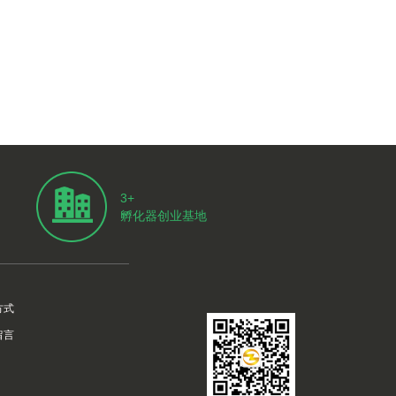
3+
孵化器创业基地
方式
留言