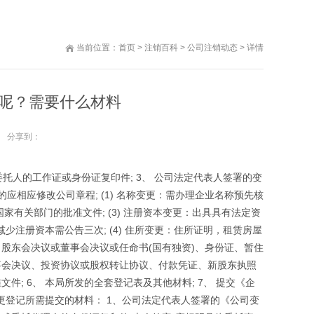
当前位置：
首页
>
注销百科
>
公司注销动态
> 详情
呢？需要什么材料
分享到：
委托人的工作证或身份证复印件; 3、 公司法定代表人签署的变
应相应修改公司章程; (1) 名称变更：需办理企业名称预先核
家有关部门的批准文件; (3) 注册资本变更：出具具有法定资
注册资本需公告三次; (4) 住所变更：住所证明，租赁房屋
更：股东会决议或董事会决议或任命书(国有独资)、身份证、暂住
、董事会决议、投资协议或股权转让协议、付款凭证、新股东执照
件; 6、 本局所发的全套登记表及其他材料; 7、 提交《企
更登记所需提交的材料： 1、公司法定代表人签署的《公司变