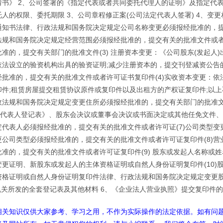
请书》 2、公司签署的《指定代表或者共同委托代理人的证明》及指定代表
人的权限、委托期限 3、公司章程修正案(公司法定代表人签署) 4、变更
通知书法律、行政法规和国务院决定规定公司名称变更必须报经批准的，提交
法规和国务院决定规定经营范围必须报经批准的，提交有关的批准文件或
批准的，提交有关部门的批准文件(3) 注册资本变更：《公司股东(发起
依法设立的验资机构出具的验资证明;减少注册资本的，提交刊登减资公告
经批准的，提交有关的批准文件或者许可证书复印件(4)实收资本变更：依
印件;租赁房屋提交租赁协议原件或复印件以及出租方的产权证复印件;以
政法规和国务院决定规定变更住所必须报经批准的，提交有关部门的批准文件
法定代表人登记表》、股东会决议或董事会决议或书面决定或其他任免文件
定代表人必须报经批准的，提交有关的批准文件或者许可证(7)公司类型
更公司类型必须报经批准的，提交有关的批准文件或者许可证复印件(8)
批准的，提交有关的批准文件或者许可证复印件(9) 股东或发起人名称或
变更证明、新股东或发起人的主体资格证明或自然人身份证明复印件(10
资格证明或自然人身份证明复印件法律、行政法规和国务院决定规定变更
机关所发的全套登记表及其他材料 6、《企业法人营业执照》提交复印件的
相关知识仅供大家参考、学习之用，不作为实际操作的法定依据。如有问