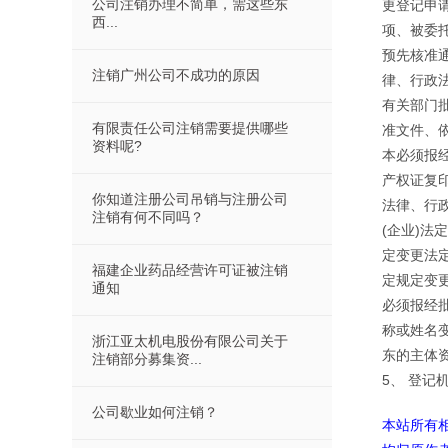
公司注销办理不简单，需这些东
更登记申
西...
项、被委托
预先核准
注销广州公司不成功的原因
律、行政
有关部门
有限责任公司注销需要提供哪些
准文件、
资料呢?
本必须报
产权证复
你知道注册公司吊销与注册公司
法律、行
注销有何不同吗？
(企业)
定变更法
福建企业药品经营许可证被注销
定规定变
通知
必须报经
称或姓名
浙江亚太机电股份有限公司关于
东的主体
注销部分募集资...
5、 登记
公司歇业如何注销？
本站所有