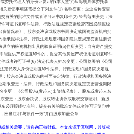
或委托代理人的身份证复印件(本人签字)应标明具体委托事
相关登记事项还需提交下列文件(1) 名称变更：企业名称变更
有关的批准文件或者许可证书复印件(2) 经营范围变更：法
者许可证书复印件法律、行政法规规定变更经营范围必须报经
人)出资情况表》、股东会决议或股东书面决定或国资监管机构批
的报纸报样法律、行政法规规定和国务院决定规定变更注册资
法设立的验资机构出具的验资证明(5)住所变更：自有房产提交
上不能提供产权证复印件的，提交其他房屋产权使用证明复印件
或者许可证书(6) 法定代表人姓名变更：公司签署的《公司
、法定代表人身份证明复印件法律、行政法规和国务院决定规
变更：股东会决议或股东的书面决定法律、行政法规和国务院决
营业期限变更：法律、行政法规和国务院决定规定变更营业期限
姓名变更：《公司股东(发起人)出资情况表》、股东或发起人名
)股东变更：股东会决议、股权转让协议或股权交割证明、新股
股东必须报经批准的，提交有关的批准文件或者许可证复印件
，应当注明“与原件一致”并由股东加盖公章
题或相关需要，请咨询正穗财税。本文来源于互联网，其版权