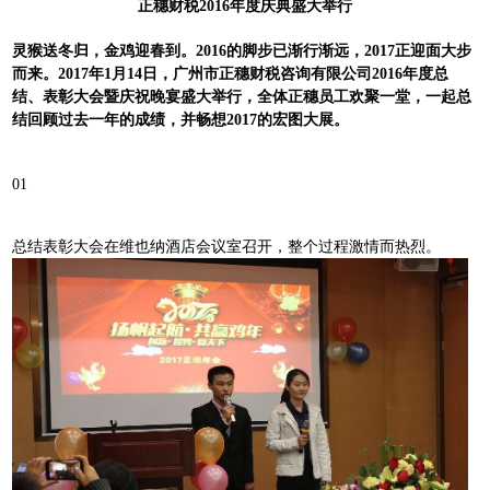
正穗
财税
2016
年度
庆典
盛大
举行
灵猴送冬归，金鸡迎春到。2016的脚步已渐行渐远，
2017
正迎面大步
而来。
2017
年1月14日，广州市正穗财税咨询
有限
公司
2016年度总
结、表彰大会暨庆祝晚宴盛大举行，全体正穗员工欢聚一堂，一起总
结回顾过去一年的成绩，并畅想
2017
的宏图大展。
01
总结表彰大会在维也纳酒店会议室召开，整个过程激情而热烈。