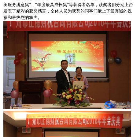
美服务满意奖”、“年度最具成长奖”
等获得者名单，获奖者们分别上台
发表了精彩的获奖感言，全体人员为获奖的同事们献上了最真诚的祝
福和最热烈的掌声。